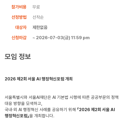
참가비용
무료
선정방법
선착순
대상자
제한없음
신청마감
~ 2026-07-03(금) 11:59 pm
모임 정보
2026
제
2
회 서울
AI
행정혁신포럼 개최
서울특별시와 서울
AI
재단은
AI
기본법 시행에 따른 공공부문의 정책
대응 방향을 모색하고
,
국내
·
외
AI
행정혁신 사례를 공유하기 위해
「
2026
제
2
회 서울
AI
행정혁신포럼」
을
개최합니다
.