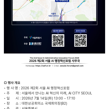
□ 행사 개요
• 행 사 명
: 2026
제
2
회 서울
AI
행정혁신포럼
• 주
제
:
서울에서 만나는
AI
혁신의 미래
, AI CITY SEOUL
•
일
시
: 2026
년
7
월
14
일
(
화
) 13:00 ~ 17:10
• 장
소
:
대한상공회의소 국제회의장
(B2)
• 주
관
:
서울특별시