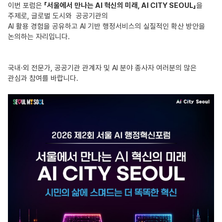
이번 포럼은
「서울에서 만나는
AI
혁신의 미래
, AI CITY SEOUL
」
을
주제로
,
글로벌 도시와 공공기관의
AI
활용 경험을 공유하고
AI
기반 행정서비스의 실질적인 확산 방안을
논의하는 자리입니다
.
국내
·
외 전문가
,
공공기관 관계자 및
AI
분야 종사자 여러분의 많은
관심과 참여를 바랍니다
.