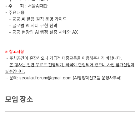
• 주
최
:
서울
AI
재단
• 주요내용
-
공공
AI
활용 원칙 운영 가이드
-
글로벌
AI
시티 구현 전략
-
공공 현장의
AI
행정 실증 사례와
AX
※
참고사항
-
주차공간이
혼잡하오니
가급적 대중교통을 이용해주시기 바랍니다
.
-
본 행사는 전면 무료로 진행되며
,
좌석이 한정되어 있으니
사전 참가신청이
필수
입니다
.
-
문의
:
seoulai.forum@gmail.com
(AI
행정혁신포럼 운영사무국
)
모임 장소