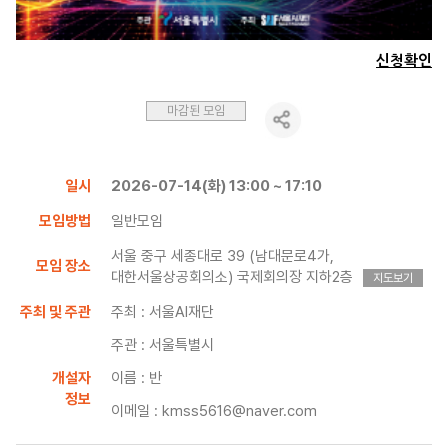
신청확인
마감된 모임
일시
2026-07-14(화) 13:00 ~ 17:10
모임방법
일반모임
서울 중구 세종대로 39 (남대문로4가,
모임 장소
대한서울상공회의소) 국제회의장 지하2층
지도보기
주최 및 주관
주최 : 서울AI재단
주관 : 서울특별시
개설자
이름 : 반
정보
이메일 : kmss5616@naver.com