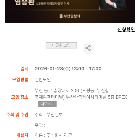
신청확인
마감된 모임
일시
2026-01-28(수) 13:00 ~ 17:00
모임방법
일반모임
부산 동구 충장대로 206 (초량동, 부산항
모임 장소
국제여객터미널) 부산항국제여객터미널 5층 BPEX
지도보기
주최 및 주관
주최 : 부산일보
주관 :
개설자
이름 : 주식회사 라쿤