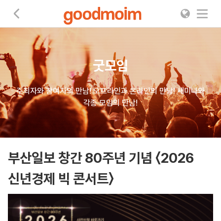
굿모임
굿모임
주최자와 참여자의 만남! 오프라인과 온라인의 만남! 세미나와
각종 모임의 만남!
부산일보 창간 80주년 기념 〈2026
신년경제 빅 콘서트〉