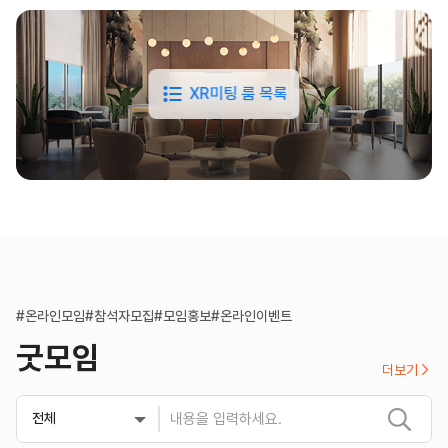
XR미팅 룸 목록
#온라인모임
#참석자모집
#모임홍보
#온라인이벤트
굿모임
더보기

전체