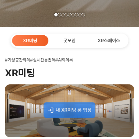
XR미팅
굿모임
XR스페이스
#가상공간회의
#실시간통번역
#AI회의록
XR미팅
내 XR미팅 룸 입장